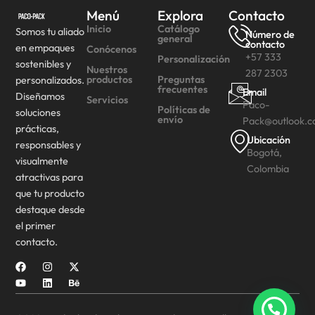
Menú
Explora
Contacto
Inicio
Catálogo
Somos tu aliado
Número de
general
contacto
en empaques
Conócenos
+57 333
Personalización
sostenibles y
Nuestros
287 2303
productos
Preguntas
personalizados.
frecuentes
Email
Diseñamos
Servicios
Paco-
Políticas de
soluciones
envío
Pack@outlook.
prácticas,
Ubicación
responsables y
Bogotá,
visualmente
Colombia
atractivas para
que tu producto
destaque desde
el primer
contacto.