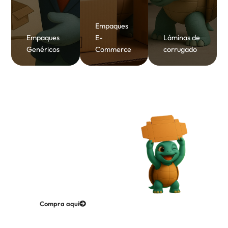
Empaques
Empaques
E-
Láminas de
Genéricos
Commerce
corrugado
Paco te ayuda a
empacar bonito,
rápido y
ecológico
¡Dinos qué necesitas y lo
fabricamos para ti!
Compra aquí