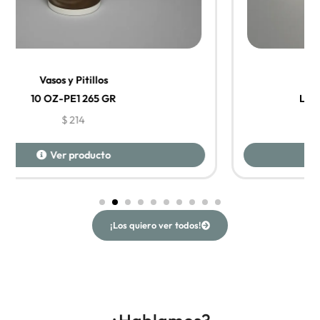
Vasos y Pitillos
Línea económica 7OZ-PE1 205gr
$
126
Ver producto
¡Los quiero ver todos!