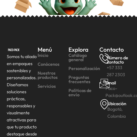
Menú
Explora
Contacto
Inicio
Catálogo
Somos tu aliado
Número de
general
contacto
en empaques
Conócenos
+57 333
Personalización
sostenibles y
Nuestros
287 2303
productos
Preguntas
personalizados.
frecuentes
Email
Diseñamos
Servicios
Paco-
Políticas de
soluciones
envío
Pack@outlook.
prácticas,
Ubicación
responsables y
Bogotá,
visualmente
Colombia
atractivas para
que tu producto
destaque desde