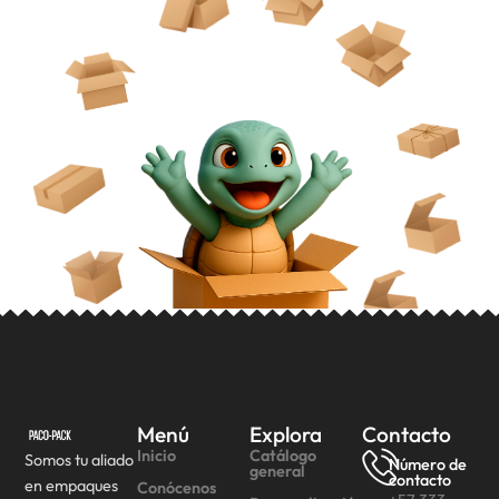
Menú
Explora
Contacto
Inicio
Catálogo
Somos tu aliado
Número de
general
contacto
en empaques
Conócenos