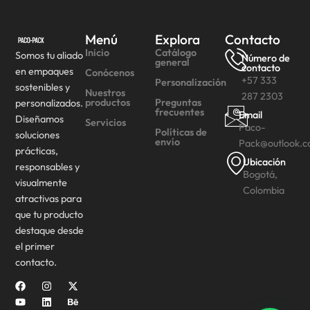
Menú
Explora
Contacto
Inicio
Catálogo
Somos tu aliado
Número de
general
contacto
en empaques
Conócenos
+57 333
Personalización
sostenibles y
Nuestros
287 2303
productos
Preguntas
personalizados.
frecuentes
Email
Diseñamos
Servicios
Paco-
Políticas de
soluciones
envío
Pack@outlook.
prácticas,
Ubicación
responsables y
Bogotá,
visualmente
Colombia
atractivas para
que tu producto
destaque desde
el primer
contacto.