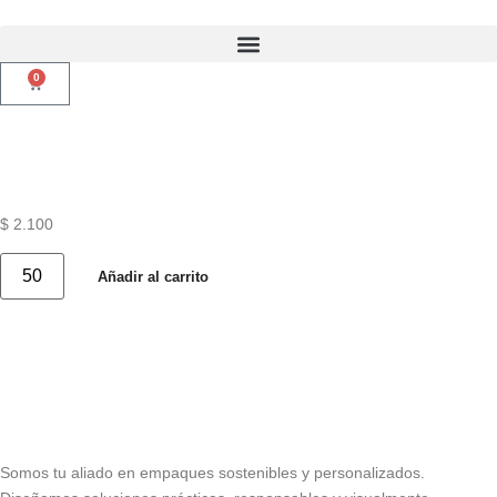
0
Caja L:36,2 x
AN:15,3 x AL:13
$
2.100
Añadir al carrito
Somos tu aliado en empaques sostenibles y personalizados.