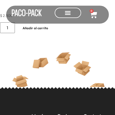
Blanco 70×100
0
$
2.800
Añadir al carrito