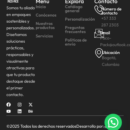
Menú
Explora
Contacto
Inicio
Catálogo
Somos tu aliado
Número de
general
contacto
en empaques
Conócenos
+57 333
Personalización
sostenibles y
Nuestros
287 2303
productos
Preguntas
personalizados.
frecuentes
Email
Diseñamos
Servicios
Paco-
Políticas de
soluciones
envío
Pack@outlook.
prácticas,
Ubicación
responsables y
Bogotá,
visualmente
Colombia
atractivas para
que tu producto
destaque desde
el primer
contacto.
©2025 Todos los derechos reservados
Desarrollo por: